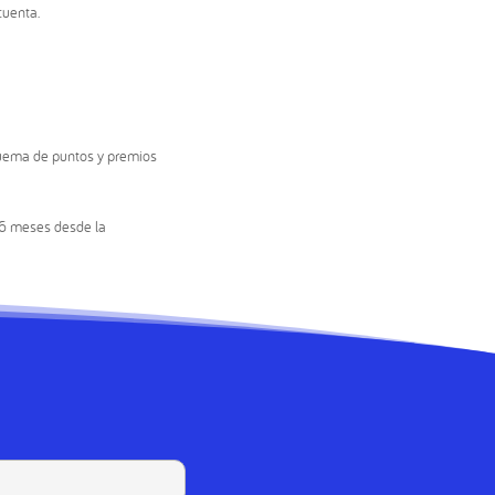
cuenta.
squema de puntos y premios
36 meses desde la