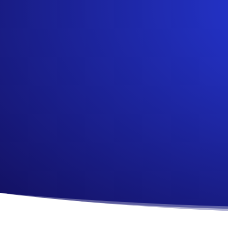
$70,99
$139,00
10 ME
2 ZONAS WIFI
2 ZONAS WIFI
AUMENT
_____________
_____________
$79,99
$148,00
3 ZONAS WIFI
3 ZONAS WIFI