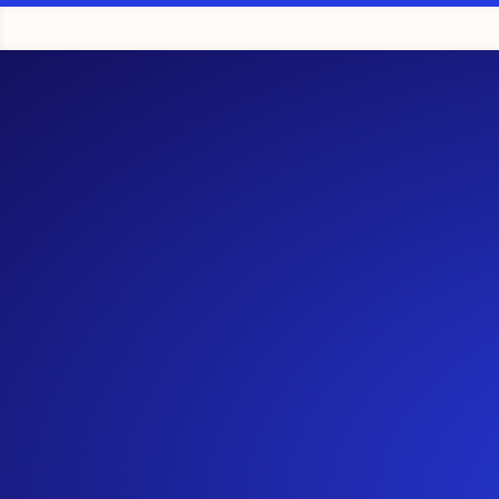
500
1000
50 ME
15
MEGAS
MEGAS
MEG
$70,99
$139,00
$19
+IVA
+IVA
_____________
_____________
+IV
________