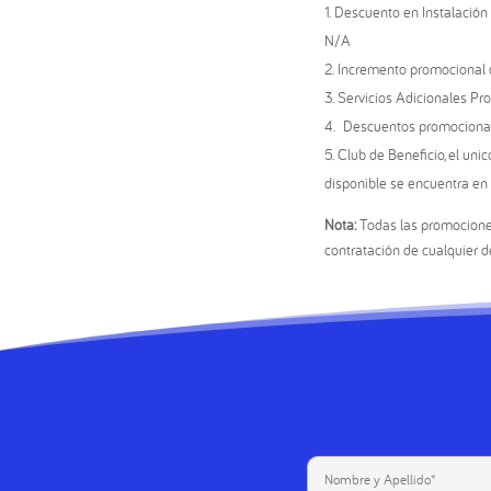
Descuento en Instalación
N/A
Incremento promocional d
Servicios Adicionales Prom
Descuentos promocionale
Club de Beneficio, el uni
disponible se encuentra en
Nota:
Todas las promocione
contratación de cualquier d