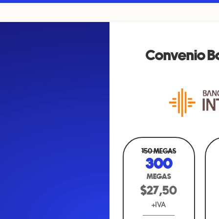
Convenio B
GAS
100 MEGAS
150 MEGAS
0
200
300
AS
MEGAS
MEGAS
,99
$23,99
$27,50
A
+IVA
+IVA
_____
_____________
_____________