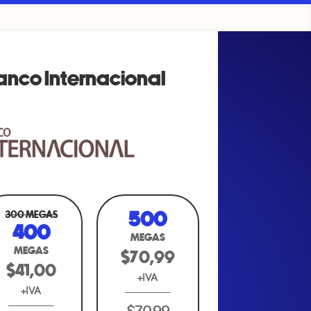
anco Internacional
500
1000
300 MEGAS
400
MEGAS
MEGAS
MEGAS
$70,99
$139,00
$41,00
+IVA
+IVA
+IVA
_____________
_____________
_____________