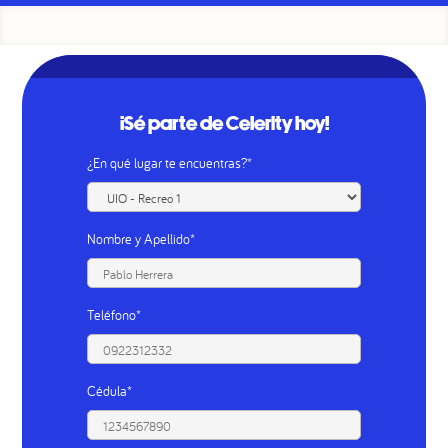
¡Sé parte de Celerity hoy!
¿En qué lugar te encuentras?*
Nombre y Apellido*
Teléfono*
Cédula*