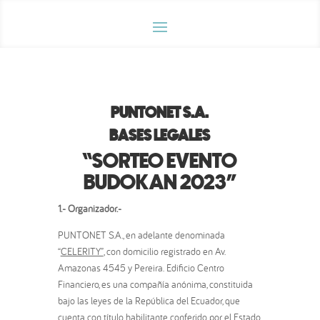
PUNTONET S.A.
BASES LEGALES
“SORTEO EVENTO
BUDOKAN 2023”
1.- Organizador.-
PUNTONET S.A., en adelante denominada
“
CELERITY”
, con domicilio registrado en Av.
Amazonas 4545 y Pereira. Edificio Centro
Financiero, es una compañía anónima, constituida
bajo las leyes de la República del Ecuador, que
cuenta con título habilitante conferido por el Estado