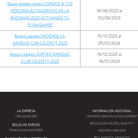
Bases legales sorteo CONOCE A TUS
PERSONAJES FAVORITOS EN LA
18/09/2023 al
BUDOKAN 2023 ACTIVANDO TU
30/09/2023
PLAN GAMER
Bases Legales ENCIENDE LA
15/11/2023 al
NAVIDAD CON CELERITY 2023
05/01/2024
Bases Legales SORTEO NAVIDAD
19/12/2023 al
CLUB CELERITY 2023
19/01/2024
LA EMPRESA
INFORMACIÓN ADICIONAL
CÍRCULO DE ORO
CONTRATO SERVICIO ACCESO INTERNET
RESOLUCIÓN ARCOTEL-2026-0111
BOLSA DE EMPLEO
TRABAJA CON NOSOTROS
NUESTRA CAPACIDAD
REGLAMENTOS ABONADOS